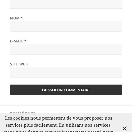
NOM
*
E-MAIL
*
SITE WEB
Navigation
PUBLIÉ DANS
de
Les cookies nous permettent de vous proposer nos
Warum?
l’article
services plus facilement. En utilisant nos services,