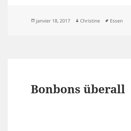
Publié
Auteur
Mots-
janvier 18, 2017
Christine
Essen
le
clés
Bonbons überall