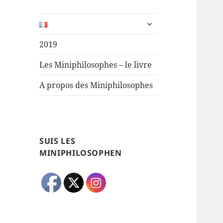
ouvrir
le
sous-
2019
menu
Les Miniphilosophes – le livre
A propos des Miniphilosophes
SUIS LES
MINIPHILOSOPHEN