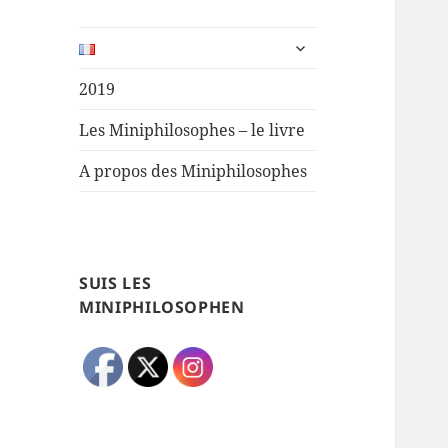
ouvrir
le
sous-
2019
menu
Les Miniphilosophes – le livre
A propos des Miniphilosophes
SUIS LES
MINIPHILOSOPHEN