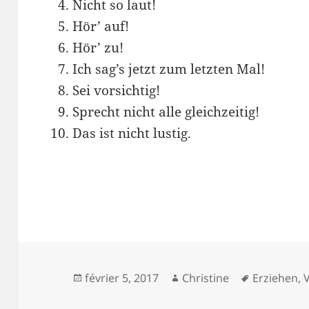
Nicht so laut!
Hör’ auf!
Hör’ zu!
Ich sag’s jetzt zum letzten Mal!
Sei vorsichtig!
Sprecht nicht alle gleichzeitig!
Das ist nicht lustig.
Publié
Auteur
Mots-
février 5, 2017
Christine
Erziehen
,
le
clés